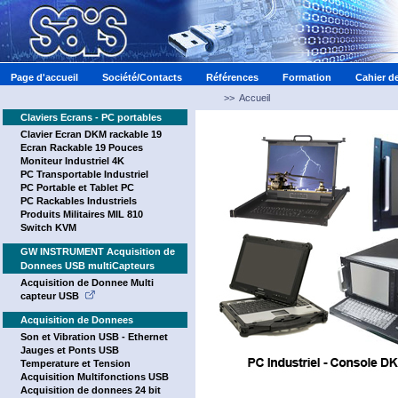
Page d'accueil
Société/Contacts
Références
Formation
Cahier d
>>
Accueil
Claviers Ecrans - PC portables
Clavier Ecran DKM rackable 19
Ecran Rackable 19 Pouces
Moniteur Industriel 4K
PC Transportable Industriel
PC Portable et Tablet PC
PC Rackables Industriels
Produits Militaires MIL 810
Switch KVM
GW INSTRUMENT Acquisition de
Donnees USB multiCapteurs
Acquisition de Donnee Multi
capteur USB
Acquisition de Donnees
Son et Vibration USB - Ethernet
Jauges et Ponts USB
Temperature et Tension
Acquisition Multifonctions USB
Acquisition de donnees 24 bit