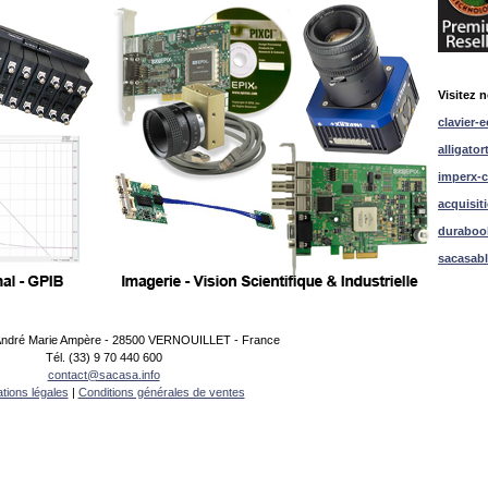
Visitez n
clavier-e
alligator
imperx-c
acquisit
duraboo
sacasab
 André Marie Ampère - 28500 VERNOUILLET - France
Tél. (33) 9 70 440 600
contact@sacasa.info
tions légales
|
Conditions générales de ventes