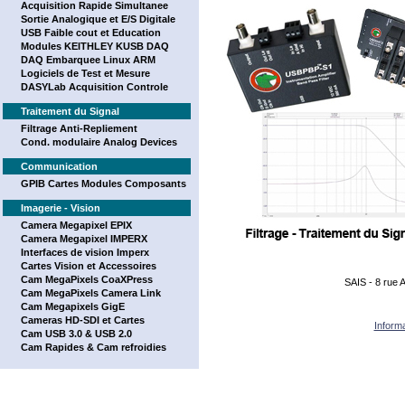
Acquisition Rapide Simultanee
Sortie Analogique et E/S Digitale
USB Faible cout et Education
Modules KEITHLEY KUSB DAQ
DAQ Embarquee Linux ARM
Logiciels de Test et Mesure
DASYLab Acquisition Controle
Traitement du Signal
Filtrage Anti-Repliement
Cond. modulaire Analog Devices
Communication
GPIB Cartes Modules Composants
Imagerie - Vision
Camera Megapixel EPIX
Camera Megapixel IMPERX
Interfaces de vision Imperx
Cartes Vision et Accessoires
Cam MegaPixels CoaXPress
SAIS - 8 rue
Cam MegaPixels Camera Link
Cam Megapixels GigE
Cameras HD-SDI et Cartes
Informa
Cam USB 3.0 & USB 2.0
Cam Rapides & Cam refroidies