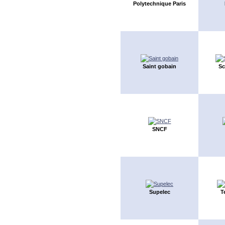
Polytechnique Paris
Saint gobain
Sc
SNCF
Supelec
T