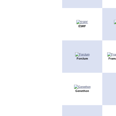
ESRF
Forclum
Fram
Genethon