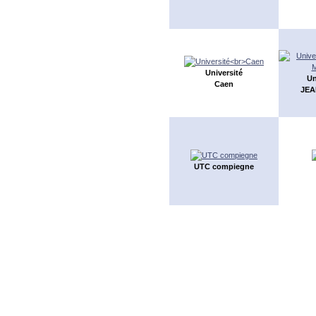
Université
Un
Caen
JEA
UTC compiegne