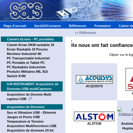
Page d'accueil
Société/Contacts
Références
Formation
Cahier d
>>
Références
Claviers Ecrans - PC portables
Ils nous ont fait confiance
Clavier Ecran DKM rackable 19
Ecran Rackable 19 Pouces
Moniteur Industriel 4K
Cliquer sur le lo
PC Transportable Industriel
PC Portable et Tablet PC
PC Rackables Industriels
Produits Militaires MIL 810
Switch KVM
GW INSTRUMENT Acquisition de
ACQUISYS
Donnees USB multiCapteurs
Acquisition de Donnee Multi
capteur USB
Acquisition de Donnees
Son et Vibration USB - Ethernet
Jauges et Ponts USB
Temperature et Tension
ALSTOM
Assista
Acquisition Multifonctions USB
Hopita
Acquisition de donnees 24 bit