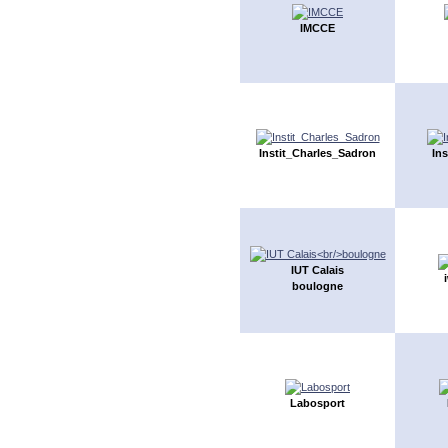
IMCCE
Instit_Charles_Sadron
Ins
IUT Calais
boulogne
Labosport