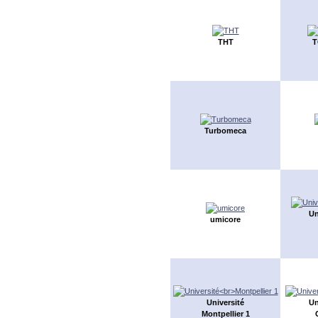
THT
T
Turbomeca
Un
umicore
Université
Un
Montpellier 1