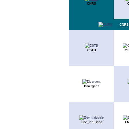
CNRS
CNRS
CSTB
CT
Divergent
Elec_Industrie
EN