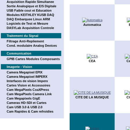
Acquisition Rapide Simultanee
Sortie Analogique et E/S Digitale
USB Faible cout et Education
Modules KEITHLEY KUSB DAQ
DAQ Embarquee Linux ARM
Logiciels de Test et Mesure
Automatica
DASYLab Acquisition Controle
Traitement du Signal
Filtrage Anti-Repliement
Cond. modulaire Analog Devices
Communication
GPIB Cartes Modules Composants
CEA
C
Imagerie - Vision
Camera Megapixel EPIX
Camera Megapixel IMPERX
Interfaces de vision Imperx
Cartes Vision et Accessoires
Cam MegaPixels CoaXPress
Cam MegaPixels Camera Link
CITE DE LA MUSIQUE
C
Cam Megapixels GigE
Cameras HD-SDI et Cartes
Cam USB 3.0 & USB 2.0
Cam Rapides & Cam refroidies