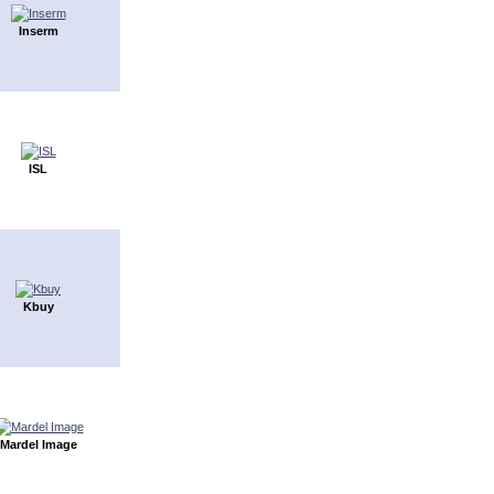
Inserm
ISL
Kbuy
Mardel Image