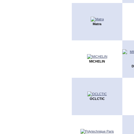
Matra
MICHELIN
D
OCLCTIC