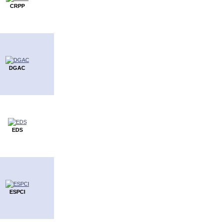
CRPP
DGAC
EDS
ESPCI