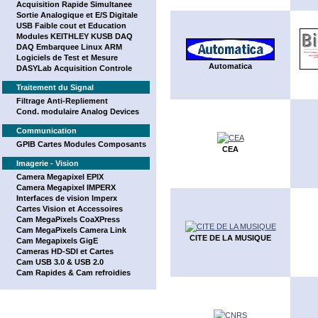
Acquisition Rapide Simultanee
Sortie Analogique et E/S Digitale
USB Faible cout et Education
Modules KEITHLEY KUSB DAQ
DAQ Embarquee Linux ARM
Logiciels de Test et Mesure
Automatica
DASYLab Acquisition Controle
Traitement du Signal
Filtrage Anti-Repliement
Cond. modulaire Analog Devices
Communication
GPIB Cartes Modules Composants
CEA
Imagerie - Vision
Camera Megapixel EPIX
Camera Megapixel IMPERX
Interfaces de vision Imperx
Cartes Vision et Accessoires
Cam MegaPixels CoaXPress
Cam MegaPixels Camera Link
CITE DE LA MUSIQUE
Cam Megapixels GigE
Cameras HD-SDI et Cartes
Cam USB 3.0 & USB 2.0
Cam Rapides & Cam refroidies