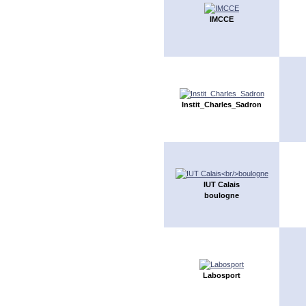
IMCCE
Instit_Charles_Sadron
IUT Calais
boulogne
Labosport