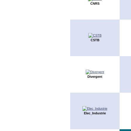
CNRS
CSTB
Divergent
Elec_Industrie