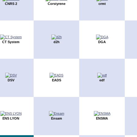
CNRS 2
Corstyrene
crmt
CT System
d2h
DGA
DSV
EADS
edf
ENS LYON
Ensam
ENSMA