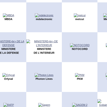
MBDA
mdelectronic
metcut
Mi
MINISTERE
MINISTERE
NOTOCORD
E LA DEFENSE
DE L'INTERIEUR
Orlyval
Photon Lines
PKM