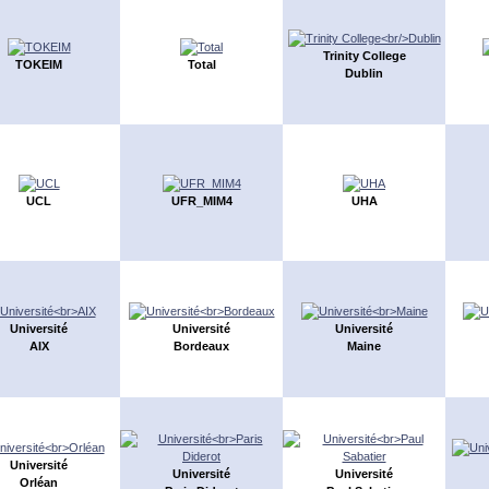
Trinity College
TOKEIM
Total
Dublin
UCL
UFR_MIM4
UHA
Université
Université
Université
AIX
Bordeaux
Maine
Université
Université
Université
Orléan