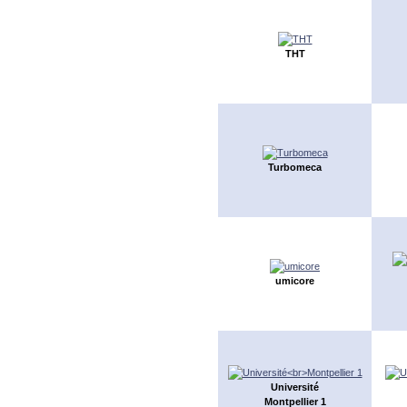
THT
Turbomeca
umicore
Université
Montpellier 1