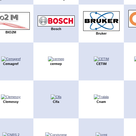
Bosch
BIO2M
Bruker
Cemagref
cermep
CETIM
Clemessy
Clfa
Cnam