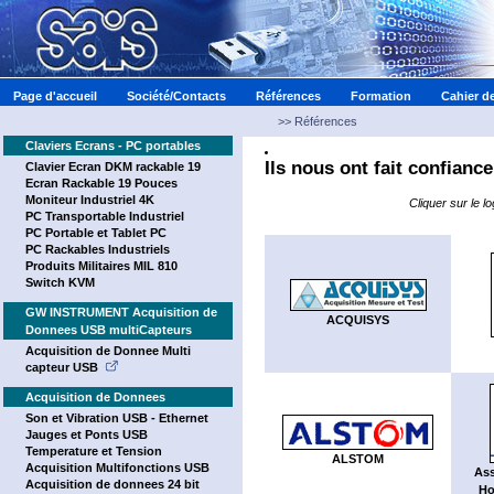
Page d'accueil
Société/Contacts
Références
Formation
Cahier d
>>
Références
Claviers Ecrans - PC portables
Ils nous ont fait confiance
Clavier Ecran DKM rackable 19
Ecran Rackable 19 Pouces
Moniteur Industriel 4K
Cliquer sur le l
PC Transportable Industriel
PC Portable et Tablet PC
PC Rackables Industriels
Produits Militaires MIL 810
Switch KVM
GW INSTRUMENT Acquisition de
ACQUISYS
Donnees USB multiCapteurs
Acquisition de Donnee Multi
capteur USB
Acquisition de Donnees
Son et Vibration USB - Ethernet
Jauges et Ponts USB
Temperature et Tension
ALSTOM
Acquisition Multifonctions USB
Ass
Acquisition de donnees 24 bit
Ho