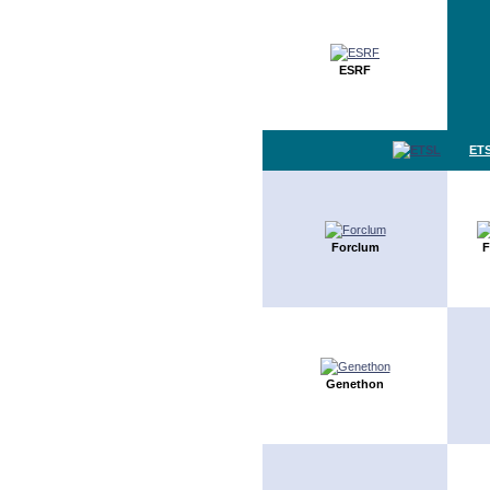
ESRF
ET
Forclum
F
Genethon