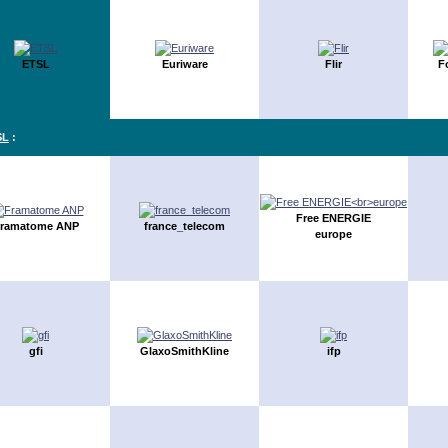
ETSL
Euriware
Flir
F
SL
:
Free ENERGIE
ramatome ANP
france_telecom
europe
gfi
GlaxoSmithKline
ifp