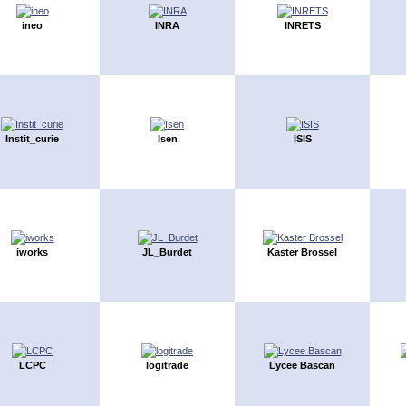
ineo
INRA
INRETS
Instit_curie
Isen
ISIS
iworks
JL_Burdet
Kaster Brossel
LCPC
logitrade
Lycee Bascan