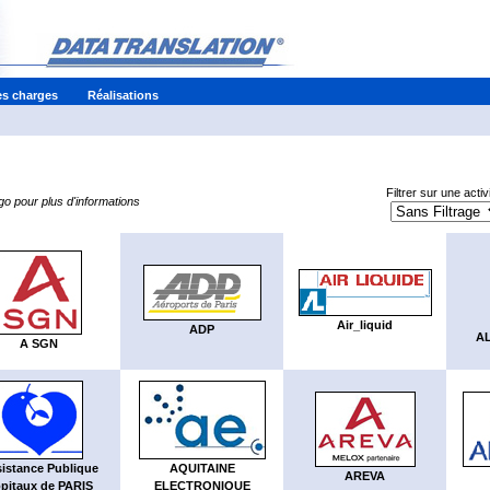
es charges
Réalisations
Filtrer sur une activi
ogo pour plus d'informations
Air_liquid
ADP
AL
A SGN
istance Publique
AQUITAINE
AREVA
pitaux de PARIS
ELECTRONIQUE