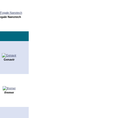
ogale Nanotech
Genavir
ifremer