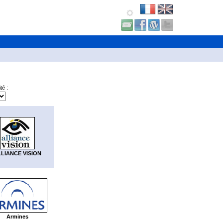
té :
LIANCE VISION
Armines