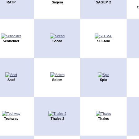
RATP
Sagem
SAGEM 2
C
Schneider
Secad
SECMAI
Snef
Solem
Spie
Techway
Thales 2
Thales