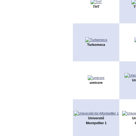
THT
T
Turbomeca
Un
umicore
Université
Un
Montpellier 1