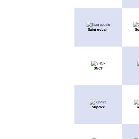
Saint gobain
Sc
SNCF
Supelec
T