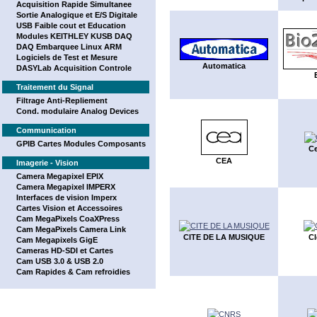
Acquisition Rapide Simultanee
Sortie Analogique et E/S Digitale
USB Faible cout et Education
Modules KEITHLEY KUSB DAQ
DAQ Embarquee Linux ARM
Logiciels de Test et Mesure
Automatica
DASYLab Acquisition Controle
Traitement du Signal
Filtrage Anti-Repliement
Cond. modulaire Analog Devices
Communication
GPIB Cartes Modules Composants
C
CEA
Imagerie - Vision
Camera Megapixel EPIX
Camera Megapixel IMPERX
Interfaces de vision Imperx
Cartes Vision et Accessoires
Cam MegaPixels CoaXPress
Cam MegaPixels Camera Link
CITE DE LA MUSIQUE
C
Cam Megapixels GigE
Cameras HD-SDI et Cartes
Cam USB 3.0 & USB 2.0
Cam Rapides & Cam refroidies