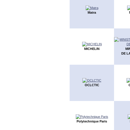
Matra
MICHELIN
MI
DE L
OCLCTIC
Polytechnique Paris