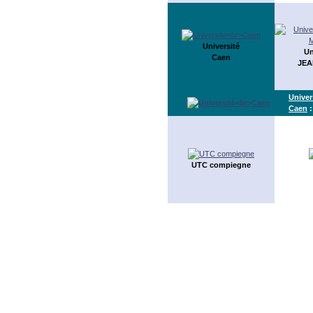
Université
Un
Caen
JEA
Univer
Caen
:
UTC compiegne