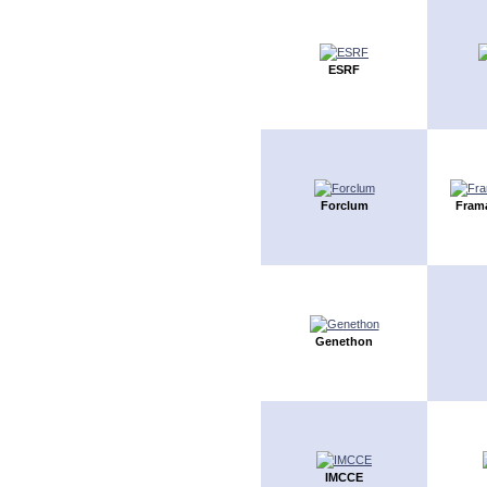
ESRF
Forclum
Fram
Genethon
IMCCE