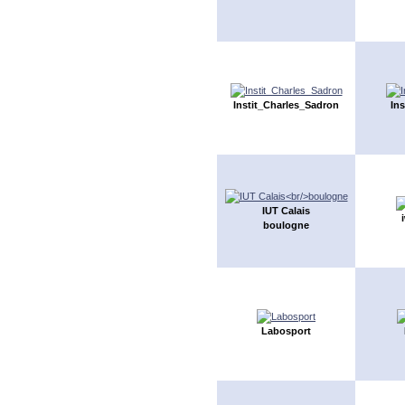
Instit_Charles_Sadron
Ins
IUT Calais
boulogne
Labosport