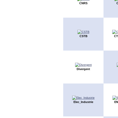
CNRS
CSTB
CT
Divergent
Elec_Industrie
EN